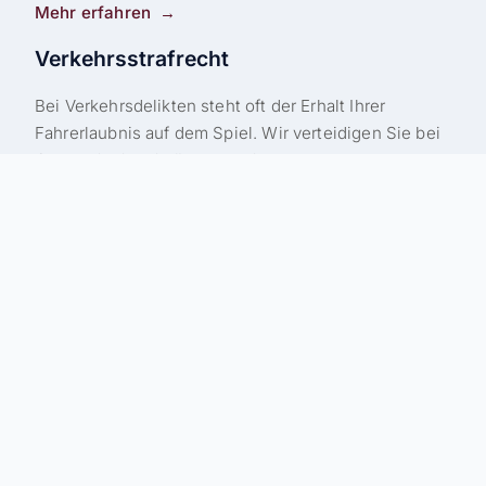
Mehr erfahren
Verkehrsstrafrecht
Bei Verkehrsdelikten steht oft der Erhalt Ihrer
Fahrerlaubnis auf dem Spiel. Wir verteidigen Sie bei
Geschwindigkeitsüberschreitungen,
Trunkenheitsfahrten, Unfallfluchts- vorwürfen und
anderen Verkehrsdelikten. Unser Ziel: Fahrverbote
vermeiden oder zumindest minimieren, damit Sie
mobil bleiben – beruflich wie privat.
Mehr erfahren
Familienrecht
In familiären Ausnahmesituationen beraten wir Sie
einfühlsam und kompetent. Ob Scheidung,
Sorgerecht, Unterhaltsfragen oder